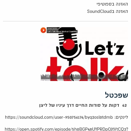
האזנה בספוטיפי
האזנה בSoundCloud
שפכטל
42 דקות על סודות החיים דרך עיניו של ליצן
לינקים:
https://soundcloud.com/user-950756174/byq2osl0tdmb
https://open.spotify.com/episode/5h0BGP48UYPRDpOJtVtCQ3?